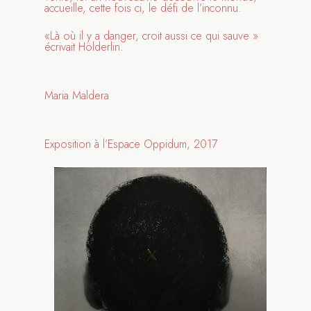
accueille, cette fois ci, le défi de l’inconnu.
«Là où il y a danger, croit aussi ce qui sauve »
écrivait Hölderlin.
Maria Maldera
Exposition à l’Espace Oppidum, 2017